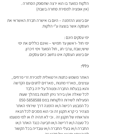
הלקוח כמועד בו הוא ירצה שתסופק הסחורה .
(אין אופציה למסירת סחורה בשבת)
יום ביצוע ההזמנה – היום בו אישרה חברת האשראי את
העסקה אשר בוצעה ע"י הלקוח.
ימי עסקים הינם :
ימי חול -ראשון עד חמישי – ואינם כוללים את ימי
שישי,שבת ,ערבי חג , חול המועד וימי זיכרון.
יום ביצוע העסקה אינו נחשב כיום עסקים.
כללי:
האתר משמש כחנות וירטואלית למכירת זרי פרחים ,
עציצים , מארזי מתנות , מארזים לחגים עם הקדשה
והוא בבעלות החברה ומנוהל על ידה בלבד
לכל שאלה או/ו בירור ניתן לפנות במהלך שעות
הפעילות לשירות הלקוחות במס
050-5858588
כל המבצע רכישה ו/או הזמנה דרך שירותי האתר
מצהיר כי קרא תקנון זה וכי הוא מסכים לכל תנאיו
והוראותיו של תקנון זה . וכי לא תהיה לו או למי מטעמו
כל טענה ו/או דרישה ו/או תביעה כנגד האתר ו/או
החברה ו/או בעלי החברה ו/או עובדיה בכל הקשור
להוראותיו ותנאיו של תקנון זה.