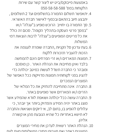
באמצעות פייבוקס/ביט יש ליצור קשר עם שירות
הלקוחות במס'
050-58-58-588
יתאפשר תשלום התמורה בתשלומים ועד 2 תשלומים ,
יתבצע חיוב בהתאם ובכפוף לאישור חברת האשראי.
סך התמורה בו יחוייב הרוכש מופיע ב"עגלה" ו/או
"במסך פרטי העסקה-בתהליך הקופה". סכום זה כולל
את כל פריטים המופיעים ב"עגלה" לרבות הוצאות דמי
המשלוח.
בעת עדכון סל הקניות ,החברה שומרת לעצמה את
הזכות להעביר תזכורות ללקוח
תמונות המארזים ו/או זרי הפרחים הינם להמחשה
בלבד ואינן מחייבות את הנהלת האתר . כן מוסכם
ומובהר כי החברה תשדל לעשות כמיטב יכולתה כדי
להציג בפני לקוחותיה תמונות מדוייקות ככל האפשר של
המוצרים הנמכרים
החברה אינה מתחייבת להחזיק את כל המלאי של
הזרים ו/או המארזים אשר מופיעים באתר.
החברה עושה ככל יכולתה ושואפת לוודא שהמידע אשר
מוצג באתר יהיה המידע והמדויק ביותר אך יובהר, כי
עלולים להופיע בו, בתום לב, אי דיוקים ושגיאות והחברה
לא תישא באחריות כל שהיא הנובעת מהן או קשורה
אליהן.
הנהלת האתר רשאית לעדכן את מחירי המוצרים
המוצגים באתר ואת תעריפי מחירי המשלוחים מעת לעת