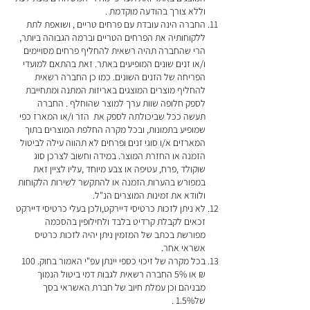
וללא צורך בהודעה מוקדמת .
החברה הינה עובדת עם פרחים טריים , ושואפת לתת
ללקוחותיה את הפרחים הטריים וברמה הגבוהה ביותר,
הרי שהחברה תהיה רשאית להחליף פרחים מסויימים
ו/או זנים שונים המופיעים באתר. זאת בהתאם למועדי
הפריחה של הזנים השונים. כמו כן החברה רשאית
להחליף מוצרים המוצגים באריזות המתנה ומתחייבת
לספק חלופה שוות ערך למוצר שהוחלף . החברה
תעשה ככל שביכולתה לספק את הזר ו/או המארז כפי
שמופיע בתמונות, ובכל מקרה החלפת המוצרים בתוך
המארזים א/ו סוגי זנים ופרחים לא תהווה עילה לביטול
הזמנה או החזרת המוצר. במידה וחשוב לצרכן סוג
שוקולד ,פרח, עטיפה או צבע מיוחד ,עליו לציין זאת
במפורש בהערות הזמנה או להתקשר לשירות הלקוחות
ולוודא את זמינות המוצרים הנ"ל.
לא ניתן לזכות כרטיסי דיירקט,ולכן בעלי כרטיסי דיירקט
זכאים לקבלת קרדיט בלבד ולחילופין בהסכמה
מפורשת בכתב של המזמין ניתן יהיה לזכות כרטיס
אשראי אחר.
בכל מקרה של זיכוי כספי יינתן עפ"י האמור בחוק. 100
₪ או 5% החברה רשאית לגבות דמי ביטול הנמוך
מבניהם וכן עמלת חיוב של חברת האשראי בסך
של1.5% .