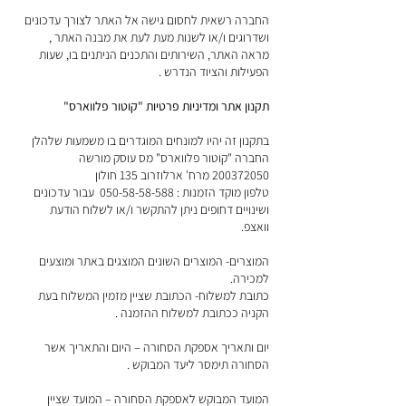
החברה רשאית לחסום גישה אל האתר לצורך עדכונים
ושדרוגים ו/או לשנות מעת לעת את מבנה האתר ,
מראה האתר, השירותים והתכנים הניתנים בו, שעות
הפעילות והציוד הנדרש .
תקנון אתר ומדיניות פרטיות "קוטור פלווארס"
בתקנון זה יהיו למונחים המוגדרים בו משמעות שלהלן
החברה "קוטור פלווארס" מס עוסק מורשה
200372050
מרח' ארלוזרוב 135 חולון
טלפון מוקד הזמנות :
050-58-58-588
עבור עדכונים
ושינויים דחופים ניתן להתקשר ו/או לשלוח הודעת
וואצפ.
המוצרים- המוצרים השונים המוצגים באתר ומוצעים
למכירה.
כתובת למשלוח- הכתובת שציין מזמין המשלוח בעת
הקניה ככתובת למשלוח ההזמנה .
יום ותאריך אספקת הסחורה – היום והתאריך אשר
הסחורה תימסר ליעד המבוקש .
המועד המבוקש לאספקת הסחורה – המועד שציין