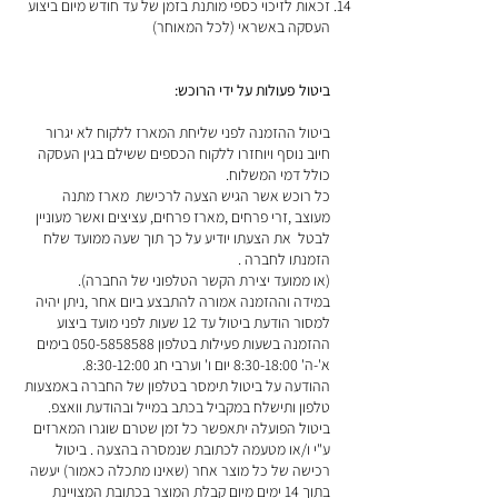
זכאות לזיכוי כספי מותנת בזמן של עד חודש מיום ביצוע
העסקה באשראי (לכל המאוחר)
ביטול פעולות על ידי הרוכש:
ביטול ההזמנה לפני שליחת המארז ללקוח לא יגרור
חיוב נוסף ויוחזרו ללקוח הכספים ששילם בגין העסקה
כולל דמי המשלוח.
כל רוכש אשר הגיש הצעה לרכישת מארז מתנה
מעוצב ,זרי פרחים ,מארז פרחים, עציצים ואשר מעוניין
לבטל את הצעתו יודיע על כך תוך שעה ממועד שלח
הזמנתו לחברה .
(או ממועד יצירת הקשר הטלפוני של החברה).
במידה וההזמנה אמורה להתבצע ביום אחר ,ניתן יהיה
למסור הודעת ביטול עד 12 שעות לפני מועד ביצוע
ההזמנה בשעות פעילות בטלפון
050-5858588
בימים
א'-ה' 8:30-18:00 יום ו' וערבי חג 8:30-12:00.
ההודעה על ביטול תימסר בטלפון של החברה באמצעות
טלפון ותישלח במקביל בכתב במייל ובהודעת וואצפ.
ביטול הפועלה יתאפשר כל זמן שטרם שוגרו המארזים
ע"י ו/או מטעמה לכתובת שנמסרה בהצעה . ביטול
רכישה של כל מוצר אחר (שאינו מתכלה כאמור) יעשה
בתוך 14 ימים מיום קבלת המוצר בכתובת המצויינת