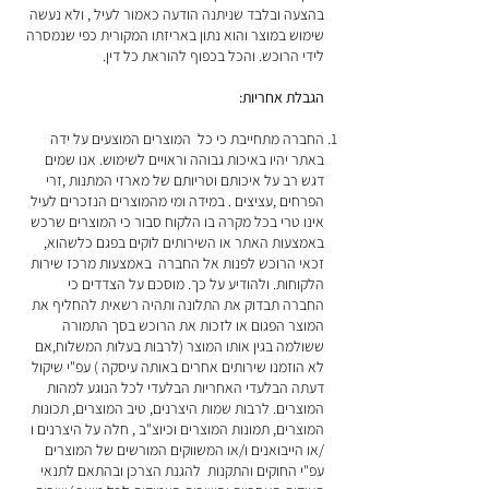
בהצעה ובלבד שניתנה הודעה כאמור לעיל , ולא נעשה
שימוש במוצר והוא נתון באריזתו המקורית כפי שנמסרה
לידי הרוכש. והכל בכפוף להוראת כל דין.
הגבלת אחריות:
החברה מתחייבת כי כל המוצרים המוצעים על ידה
באתר יהיו באיכות גבוהה וראויים לשימוש. אנו שמים
דגש רב על איכותם וטריותם של מארזי המתנות ,זרי
הפרחים ,עציצים . במידה ומי מהמוצרים הנזכרים לעיל
אינו טרי בכל מקרה בו הלקוח סבור כי המוצרים שרכש
באמצעות האתר או השירותים לוקים בפגם כלשהוא,
זכאי הרוכש לפנות אל החברה באמצעות מרכז שירות
הלקוחות. ולהודיע על כך. מוסכם על הצדדים כי
החברה תבדוק את התלונה ותהיה רשאית להחליף את
המוצר הפגום או לזכות את הרוכש בסך התמורה
ששולמה בגין אותו המוצר (לרבות בעלות המשלוח,אם
לא הוזמנו שירותים אחרים באותה עיסקה ) עפ"י שיקול
דעתה הבלעדי האחריות הבלעדי לכל הנוגע למהות
המוצרים. לרבות שמות היצרנים, טיב המוצרים, תכונות
המוצרים, תמונות המוצרים וכיוצ"ב , חלה על היצרנים ו
/או הייבואנים ו/או המשווקים המורשים של המוצרים
עפ"י החוקים והתקנות להגנת הצרכן ובהתאם לתנאי