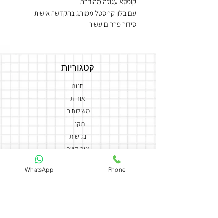
קופסא עגולה מהודרת
עם בלון קריסטל ממותג בהקדשה אישית
סידור פרחים עשיר
קטגוריות
חנות
אודות
משלוחים
תקנון
נגישות
צור קשר
הצהרת נגישות
WhatsApp
Phone
יצירת קשר
050-5858588
coutureflowersmor@gmail.com