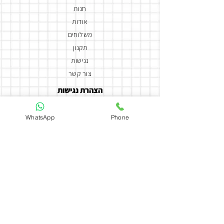
חנות
אודות
משלוחים
תקנון
נגישות
צור קשר
הצהרת נגישות
יצירת קשר
WhatsApp
Phone
050-5858588
coutureflowersmor@gmail.com
couture_flowers_more
כתובת
ארלוזרוב 135
חולון
Daya Coutur