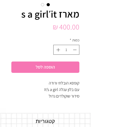
מארז it׳s a girl
מחיר
כמות
*
הוספה לסל
קופסא הובלתי ורודה
עם בלון עגלה It’s a girl
סידור שוקולדים גדול
מקושט בפרחים
קטגוריות