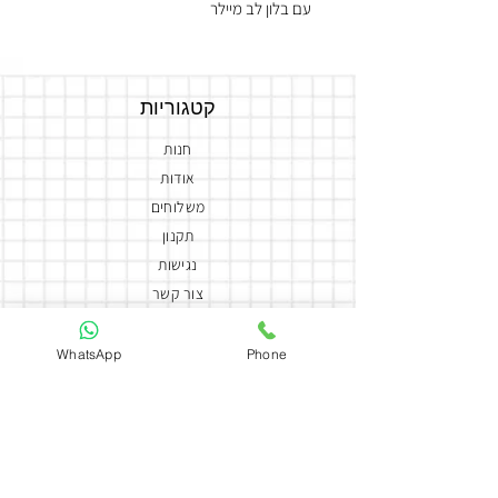
עם בלון לב מיילר
קטגוריות
חנות
אודות
משלוחים
תקנון
נגישות
צור קשר
הצהרת נגישות
WhatsApp
Phone
יצירת קשר
050-5858588
coutureflowersmor@gmail.com
couture_flowers_more