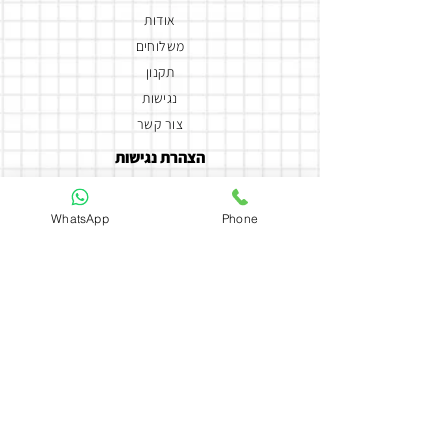
אודות
משלוחים
תקנון
נגישות
צור קשר
הצהרת נגישות
יצירת קשר
WhatsApp
Phone
050-5858588
coutureflowersmor@gmail.com
couture_flowers_more
כתובת
ארלוזרוב 135
חולון
Daya Coutur