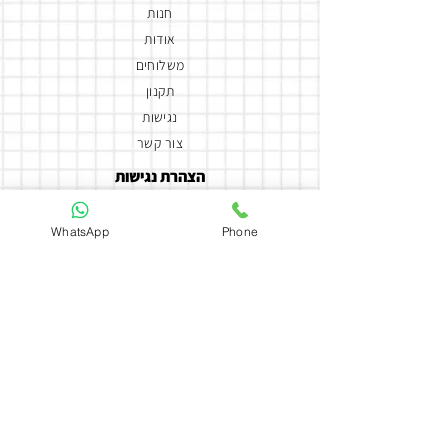
חנות
אודות
משלוחים
תקנון
נגישות
צור קשר
הצהרת נגישות
יצירת קשר
WhatsApp
Phone
050-5858588
coutureflowersmor@gmail.com
couture_flowers_more
כתובת
ארלוזרוב 135
חולון
Daya Coutur