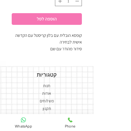
הוספה לסל
קופסא הובלית עם בלון קריסטל עם הקדשה
אישית לבחירה
סידור מהודר עם שם
שמפניה מירבל ״סטודיו״ 750 מ״ל
סידור ענק של מבחר שוקולדים איכותיים
המארז מקושט בפרחים
קטגוריות
חנות
אודות
משלוחים
תקנון
נגישות
צור קשר
WhatsApp
Phone