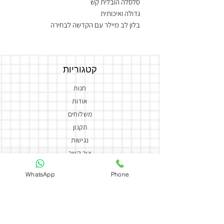
סלסלה הובלית קש
גדולה ואיכותית
בלון לב מיילר עם הקדשה לבחירה
4 בלונים 12 אינץ משולבים בצדי המארז
דובי אמריקאי
שוקולד איכותי
קטגוריות
סידור פרחים גדול משלוב בפאמפאס
חנות
אודות
משלוחים
תקנון
נגישות
צור קשר
הצהרת נגישות
WhatsApp
Phone
יצירת קשר
050-5858588
coutureflowersmor@gmail.com