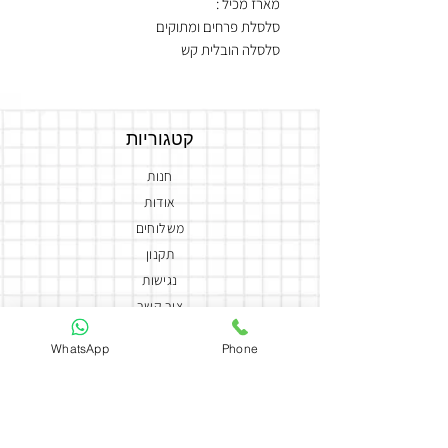
מארז מכיל :
סלסלת פרחים ומתוקים
סלסלה הובלית קש
סידור פרחים גדול
בלון קריסטל עם הקדשה לבחירה
בשילוב שוקולדים מובחרים
קטגוריות
חנות
אודות
משלוחים
תקנון
נגישות
צור קשר
הצהרת נגישות
WhatsApp
Phone
יצירת קשר
050-5858588
coutureflowersmor@gmail.com