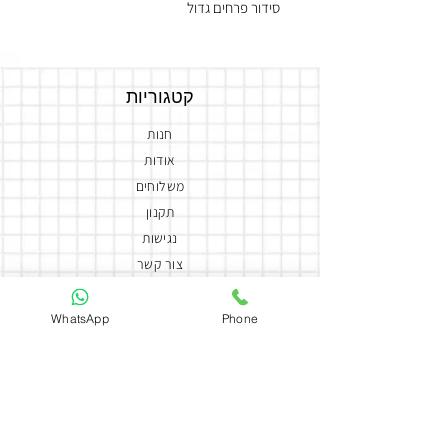
סידור פרחים גדול
לב פררו
בובץ ארנב
לב שוקולד
קטגוריות
ושקית מרשמלו
חנות
אודות
משלוחים
תקנון
נגישות
צור קשר
הצהרת נגישות
WhatsApp
Phone
יצירת קשר
050-5858588
coutureflowersmor@gmail.com
couture_flowers_more