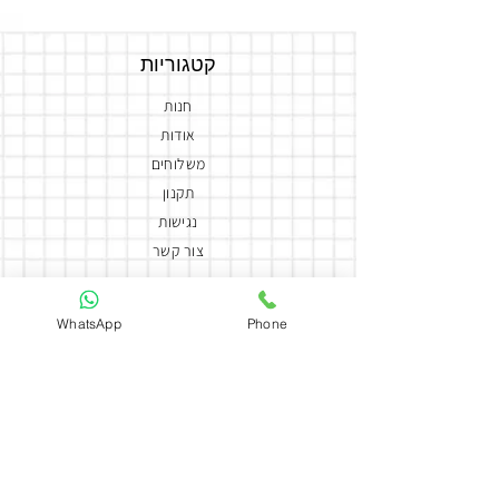
קטגוריות
חנות
אודות
משלוחים
תקנון
נגישות
צור קשר
הצהרת נגישות
יצירת קשר
WhatsApp
Phone
050-5858588
coutureflowersmor@gmail.com
couture_flowers_more
כתובת