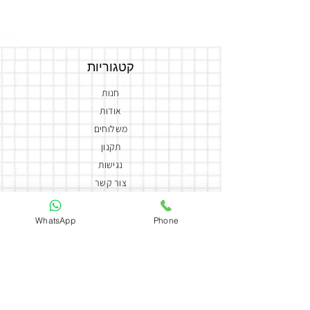
*מינימום הזמנה 3 ימים מראש
קטגוריות
חנות
אודות
משלוחים
תקנון
נגישות
צור קשר
הצהרת נגישות
WhatsApp
Phone
יצירת קשר
050-5858588
coutureflowersmor@gmail.com
couture_flowers_more