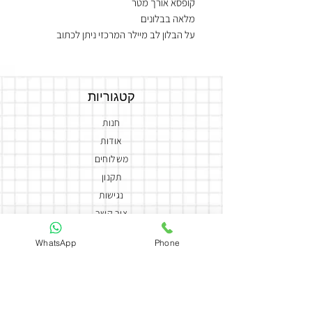
קופסא אורך מטר
מלאה בבלונים
על הבלון לב מיילר המרכזי ניתן לכתוב
הקדשה לבחירה
סידור שוקולדים ענק
שמפניה בלו נאן 750 מל
קטגוריות
המארז מקושט בפרחים
חנות
אודות
משלוחים
תקנון
נגישות
צור קשר
הצהרת נגישות
WhatsApp
Phone
יצירת קשר
050-5858588
coutureflowersmor@gmail.com